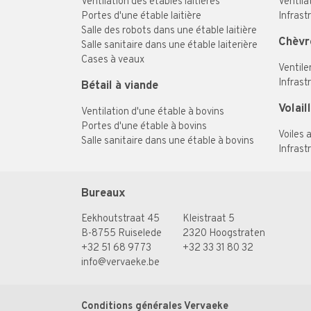
Ventilation des étables laitières
Ventila
Portes d'une étable laitière
Infrast
Salle des robots dans une étable laitière
Chèvr
Salle sanitaire dans une étable laiterière
Cases à veaux
Ventile
Infrast
Bétail à viande
Volail
Ventilation d'une étable à bovins
Portes d'une étable à bovins
Voiles a
Salle sanitaire dans une étable à bovins
Infrast
Bureaux
Eekhoutstraat 45
Kleistraat 5
B-8755 Ruiselede
2320 Hoogstraten
+32 51 68 97 73
+32 33 31 80 32
info@vervaeke.be
Conditions générales Vervaeke