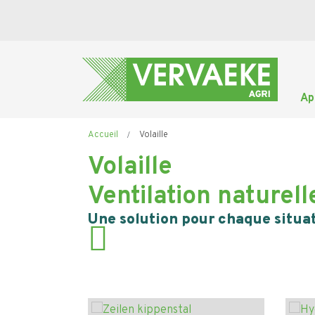
Aller
au
contenu
principal
Ap
Fil
Accueil
Volaille
d'Ariane
Volaille
Ventilation naturel
Une solution pour chaque situa