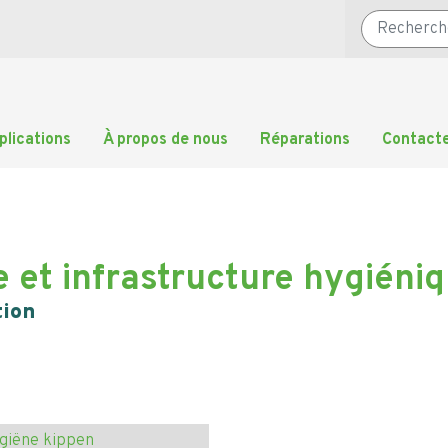
Rechercher
plications
À propos de nous
Réparations
Contact
le et infrastructure hygiéni
tion