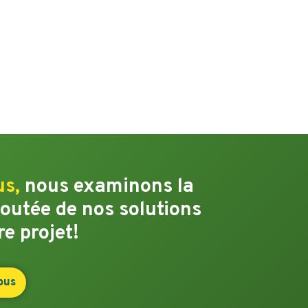
us,
nous examinons la
joutée de nos solutions
re projet!
ous