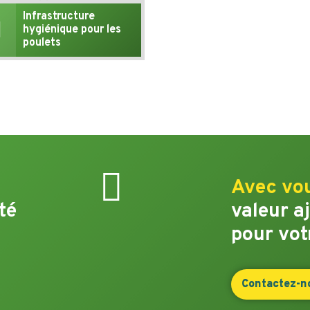
Infrastructure
hygiénique pour les
poulets
Avec vo
té
valeur a
pour vot
Contactez-n