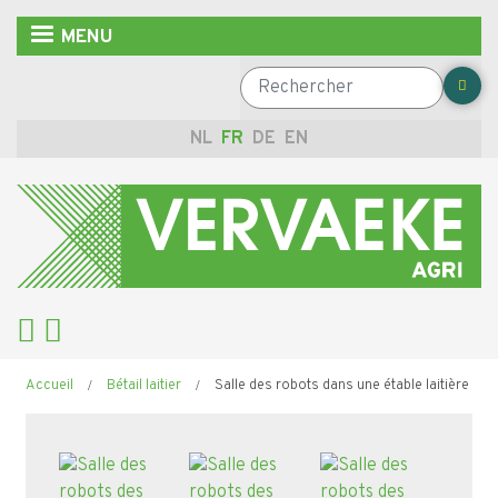
Aller
MENU
au
contenu
Rechercher
principal
NL
FR
DE
EN
Fil
Accueil
Bétail laitier
Salle des robots dans une étable laitière
d'Ariane