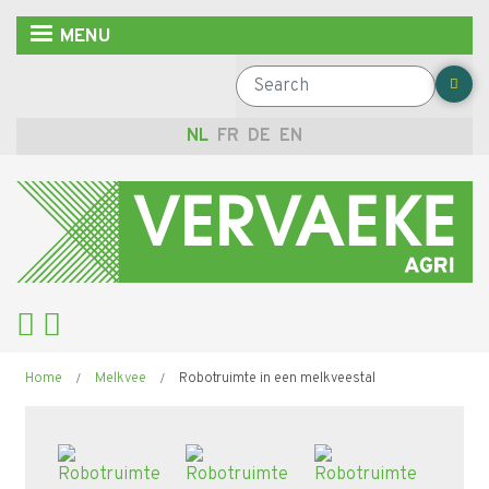
Overslaan
MENU
en
naar
Search
de
inhoud
NL
FR
DE
EN
gaan
Kruimelpad
Home
Melkvee
Robotruimte in een melkveestal