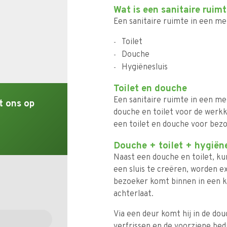
Wat is een sanitaire ruim
Een sanitaire ruimte in een m
Toilet
Douche
Hygiënesluis
Toilet en douche
Een sanitaire ruimte in een m
t ons op
douche en toilet voor de werkk
een toilet en douche voor bez
Douche + toilet + hygiën
Naast een douche en toilet, k
een sluis te creëren, worden 
bezoeker komt binnen in een kl
achterlaat.
Via een deur komt hij in de dou
verfrissen en de voorziene bed