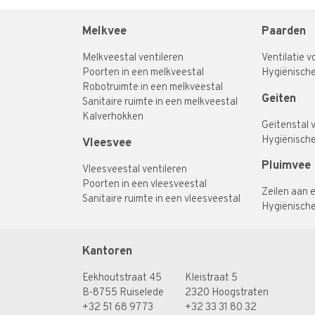
Melkvee
Paarden
Melkveestal ventileren
Ventilatie 
Poorten in een melkveestal
Hygiënische
Robotruimte in een melkveestal
Geiten
Sanitaire ruimte in een melkveestal
Kalverhokken
Geitenstal 
Hygiënische
Vleesvee
Pluimvee
Vleesveestal ventileren
Poorten in een vleesveestal
Zeilen aan 
Sanitaire ruimte in een vleesveestal
Hygiënische
Kantoren
Eekhoutstraat 45
Kleistraat 5
B-8755 Ruiselede
2320 Hoogstraten
+32 51 68 97 73
+32 33 31 80 32