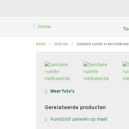
Overslaan
en
naar
de
To
inhoud
gaan
Kruimelpad
Home
Melkvee
Sanitaire ruimte in een melkvee
Meer foto's
Gerelateerde producten
Kunststof panelen op maat