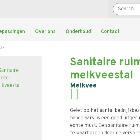
Search
epassingen
Over ons
Onderhoud
Contact
stal
Sanitaire rui
melkveestal
Melkvee
Gelet op het aantal bedrijfsbe
handelaars, is een goed uitger
echte must. Een sanitaire ruim
te waarborgen door de verspre