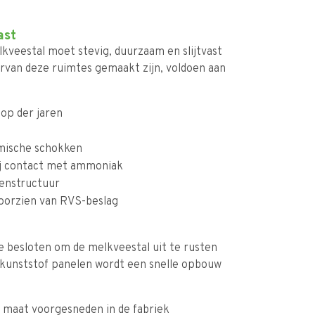
ast
lkveestal moet stevig, duurzaam en slijtvast
arvan deze ruimtes gemaakt zijn, voldoen aan
oop der jaren
mische schokken
 bij contact met ammoniak
lenstructuur
voorzien van RVS-beslag
se besloten om de melkveestal uit te rusten
 kunststof panelen wordt een snelle opbouw
p maat voorgesneden in de fabriek