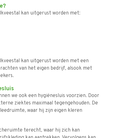
te?
elkveestal kan uitgerust worden met:
elkveestal kan uitgerust worden met een
rachten van het eigen bedrijf, alsook met
oekers.
esluis
unnen we ook een hygiënesluis voorzien. Door
externe ziektes maximaal tegengehouden. De
eedruimte, waar hij zijn eigen kleren
cheruimte terecht, waar hij zich kan
rijfskleding kan aantrekken. Vervolgens kan