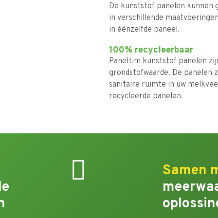
De kunststof panelen kunnen g
in verschillende maatvoeringen
in éénzelfde paneel.
100% recycleerbaar
Paneltim kunststof panelen zi
grondstofwaarde. De panelen zi
sanitaire ruimte in uw melkve
recycleerde panelen.
Samen 
le
meerwaa
n
oplossin