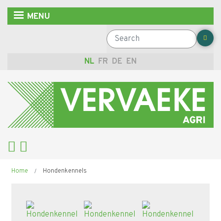
Overslaan
MENU
en
naar
Search
de
inhoud
NL
FR
DE
EN
gaan
Kruimelpad
Home
Hondenkennels