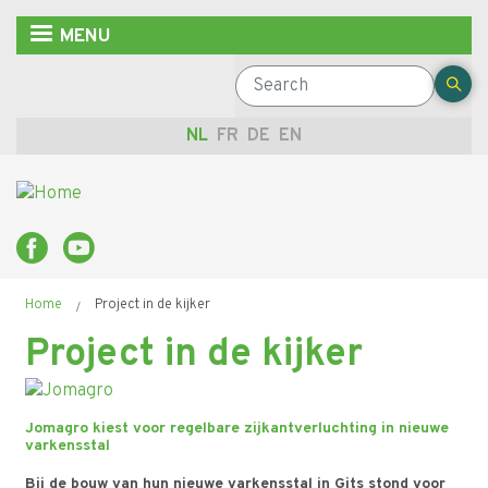
Overslaan
MENU
en
naar
Search
de
inhoud
NL
FR
DE
EN
gaan
Kruimelpad
Home
Project in de kijker
Project in de kijker
Jomagro kiest voor regelbare zijkantverluchting in nieuwe
varkensstal
Bij de bouw van hun nieuwe varkensstal in Gits stond voor