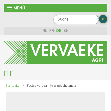
Direkt
MENÜ
zum
Inhalt
Suche
NL
FR
DE
EN
Pfadnavigation
Startseite
Festes verspannte Windschutznetz