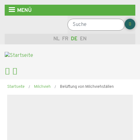
Direkt
MENÜ
zum
Inhalt
Suche
NL
FR
DE
EN
Pfadnavigation
Startseite
Milchvieh
Belüftung von Milchviehställen