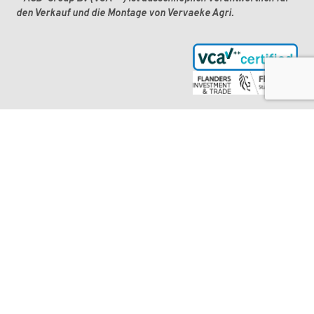
den Verkauf und die Montage von Vervaeke Agri.
Anwendungen
Milchvieh
Belüftung von Milchviehställen
Tore in einem Milchviehstall
Roboterraum in einem Milchviehstall
Sanitärraum in einem Milchviestall
Kälberboxen
Hygienische Infrastruktur für Rinder
Ventilatoren
Fleischrinder
Belüftung eines Fleischrinderstalls
Tore in einem Fleischrinderstall