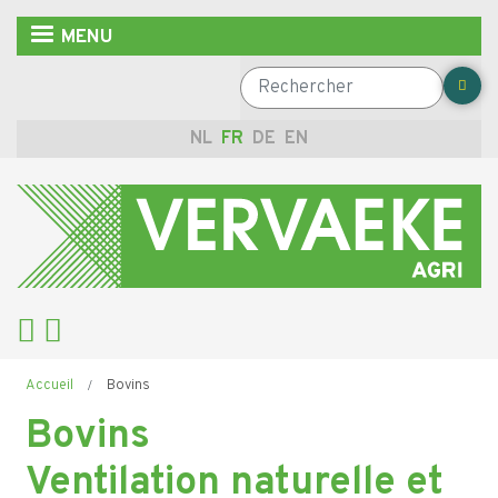
Aller
MENU
au
contenu
Rechercher
principal
NL
FR
DE
EN
Fil
Accueil
Bovins
d'Ariane
Bovins
Ventilation naturelle et